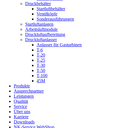
Druckbehälter
Startluftbehälter
Ventilköpfe
Sonderausführungen
Startluftanlagen
Arbeitsluftmodule
Druckluftaufbereitung
Druckluftanlasser
Anlasser für Gasturbinen
T-6
T-20
T-25
T-30
T-50
T-100
45M
Produkte
Ansprechpartner
Leistungen
Qualität
Service
Über uns
Karriere
Downloads
NK-Service WebShop