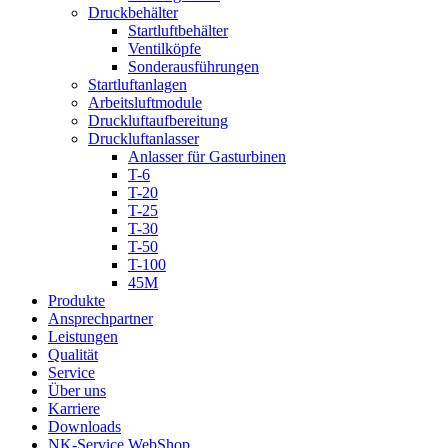
Druckbehälter
Startluftbehälter
Ventilköpfe
Sonderausführungen
Startluftanlagen
Arbeitsluftmodule
Druckluftaufbereitung
Druckluftanlasser
Anlasser für Gasturbinen
T-6
T-20
T-25
T-30
T-50
T-100
45M
Produkte
Ansprechpartner
Leistungen
Qualität
Service
Über uns
Karriere
Downloads
NK-Service WebShop