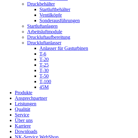
Druckbehälter
Startluftbehälter
Ventilköpfe
Sonderausführungen
Startluftanlagen
Arbeitsluftmodule
Druckluftaufbereitung
Druckluftanlasser
Anlasser für Gasturbinen
T-6
T-20
T-25
T-30
T-50
T-100
45M
Produkte
Ansprechpartner
Leistungen
Qualität
Service
Über uns
Karriere
Downloads
NK-Service WebShop