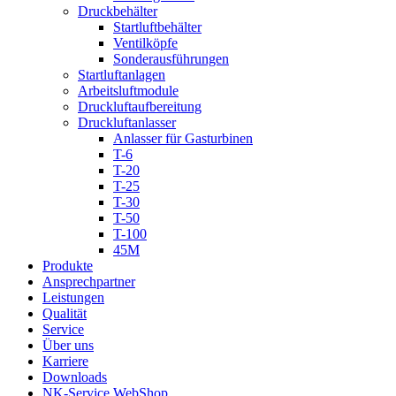
Druckbehälter
Startluftbehälter
Ventilköpfe
Sonderausführungen
Startluftanlagen
Arbeitsluftmodule
Druckluftaufbereitung
Druckluftanlasser
Anlasser für Gasturbinen
T-6
T-20
T-25
T-30
T-50
T-100
45M
Produkte
Ansprechpartner
Leistungen
Qualität
Service
Über uns
Karriere
Downloads
NK-Service WebShop