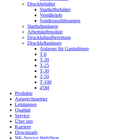
Druckbehälter
Startluftbehälter
Ventilköpfe
Sonderausführungen
Startluftanlagen
Arbeitsluftmodule
Druckluftaufbereitung
Druckluftanlasser
Anlasser für Gasturbinen
T-6
T-20
T-25
T-30
T-50
T-100
45M
Produkte
Ansprechpartner
Leistungen
Qualität
Service
Über uns
Karriere
Downloads
NK-Service WebShop