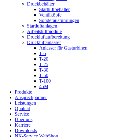
Druckbehälter
Startluftbehälter
Ventilköpfe
Sonderausführungen
Startluftanlagen
Arbeitsluftmodule
Druckluftaufbereitung
Druckluftanlasser
Anlasser für Gasturbinen
T-6
T-20
T-25
T-30
T-50
T-100
45M
Produkte
Ansprechpartner
Leistungen
Qualität
Service
Über uns
Karriere
Downloads
NK-Service WebShop