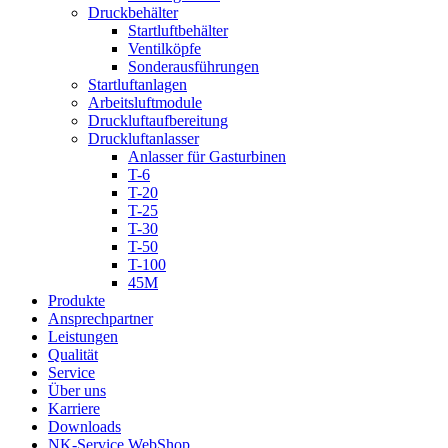
Druckbehälter
Startluftbehälter
Ventilköpfe
Sonderausführungen
Startluftanlagen
Arbeitsluftmodule
Druckluftaufbereitung
Druckluftanlasser
Anlasser für Gasturbinen
T-6
T-20
T-25
T-30
T-50
T-100
45M
Produkte
Ansprechpartner
Leistungen
Qualität
Service
Über uns
Karriere
Downloads
NK-Service WebShop