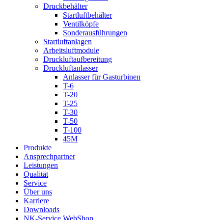
Druckbehälter
Startluftbehälter
Ventilköpfe
Sonderausführungen
Startluftanlagen
Arbeitsluftmodule
Druckluftaufbereitung
Druckluftanlasser
Anlasser für Gasturbinen
T-6
T-20
T-25
T-30
T-50
T-100
45M
Produkte
Ansprechpartner
Leistungen
Qualität
Service
Über uns
Karriere
Downloads
NK-Service WebShop