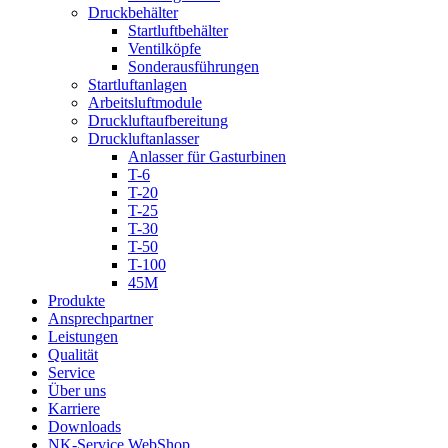
Druckbehälter
Startluftbehälter
Ventilköpfe
Sonderausführungen
Startluftanlagen
Arbeitsluftmodule
Druckluftaufbereitung
Druckluftanlasser
Anlasser für Gasturbinen
T-6
T-20
T-25
T-30
T-50
T-100
45M
Produkte
Ansprechpartner
Leistungen
Qualität
Service
Über uns
Karriere
Downloads
NK-Service WebShop