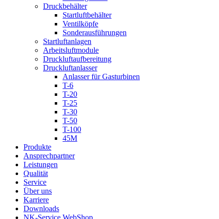
Druckbehälter
Startluftbehälter
Ventilköpfe
Sonderausführungen
Startluftanlagen
Arbeitsluftmodule
Druckluftaufbereitung
Druckluftanlasser
Anlasser für Gasturbinen
T-6
T-20
T-25
T-30
T-50
T-100
45M
Produkte
Ansprechpartner
Leistungen
Qualität
Service
Über uns
Karriere
Downloads
NK-Service WebShop