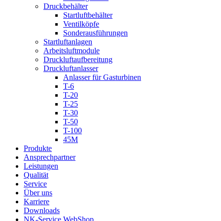
Druckbehälter
Startluftbehälter
Ventilköpfe
Sonderausführungen
Startluftanlagen
Arbeitsluftmodule
Druckluftaufbereitung
Druckluftanlasser
Anlasser für Gasturbinen
T-6
T-20
T-25
T-30
T-50
T-100
45M
Produkte
Ansprechpartner
Leistungen
Qualität
Service
Über uns
Karriere
Downloads
NK-Service WebShop