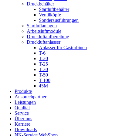
Druckbehälter
Startluftbehälter
Ventilköpfe
Sonderausführungen
Startluftanlagen
Arbeitsluftmodule
Druckluftaufbereitung
Druckluftanlasser
Anlasser für Gasturbinen
T-6
T-20
T-25
T-30
T-50
T-100
45M
Produkte
Ansprechpartner
Leistungen
Qualität
Service
Über uns
Karriere
Downloads
NK-Service WebShop