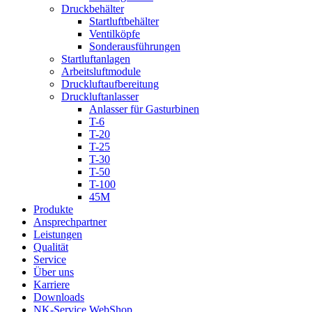
Druckbehälter
Startluftbehälter
Ventilköpfe
Sonderausführungen
Startluftanlagen
Arbeitsluftmodule
Druckluftaufbereitung
Druckluftanlasser
Anlasser für Gasturbinen
T-6
T-20
T-25
T-30
T-50
T-100
45M
Produkte
Ansprechpartner
Leistungen
Qualität
Service
Über uns
Karriere
Downloads
NK-Service WebShop