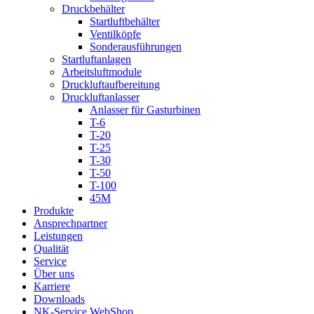
Druckbehälter
Startluftbehälter
Ventilköpfe
Sonderausführungen
Startluftanlagen
Arbeitsluftmodule
Druckluftaufbereitung
Druckluftanlasser
Anlasser für Gasturbinen
T-6
T-20
T-25
T-30
T-50
T-100
45M
Produkte
Ansprechpartner
Leistungen
Qualität
Service
Über uns
Karriere
Downloads
NK-Service WebShop