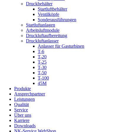
Druckbehälter
Startluftbehälter
Ventilköpfe
Sonderausführungen
Startluftanlagen
Arbeitsluftmodule
Druckluftaufbereitung
Druckluftanlasser
Anlasser für Gasturbinen
T-6
T-20
T-25
T-30
T-50
T-100
45M
Produkte
Ansprechpartner
Leistungen
Qualität
Service
Über uns
Karriere
Downloads
NK-Service WebShop