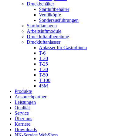
Druckbehälter
Startluftbehälter
Ventilköpfe
Sonderausführungen
Startluftanlagen
Arbeitsluftmodule
Druckluftaufbereitung
Druckluftanlasser
Anlasser für Gasturbinen
T-6
T-20
T-25
T-30
T-50
T-100
45M
Produkte
Ansprechpartner
Leistungen
Qualität
Service
Über uns
Karriere
Downloads
NK-Service WebShop