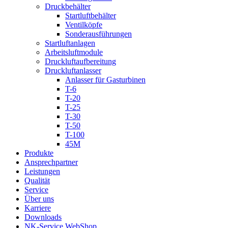
Druckbehälter
Startluftbehälter
Ventilköpfe
Sonderausführungen
Startluftanlagen
Arbeitsluftmodule
Druckluftaufbereitung
Druckluftanlasser
Anlasser für Gasturbinen
T-6
T-20
T-25
T-30
T-50
T-100
45M
Produkte
Ansprechpartner
Leistungen
Qualität
Service
Über uns
Karriere
Downloads
NK-Service WebShop